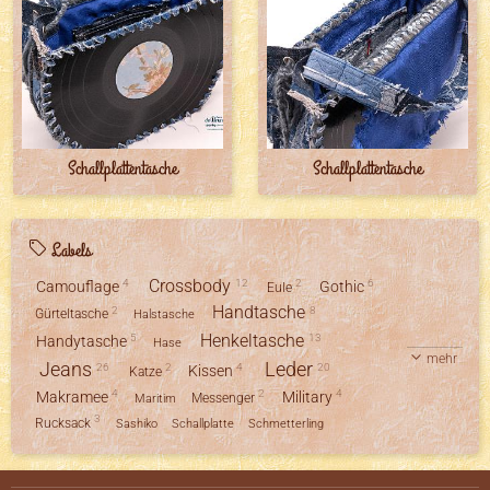
Schallplattentasche
Schallplattentasche
Labels
Crossbody
4
12
2
6
Camouflage
Gothic
Eule
Handtasche
2
8
Gürteltasche
Halstasche
Henkeltasche
5
13
Handytasche
Hase
mehr
Jeans
Leder
26
2
4
20
Kissen
Katze
4
2
4
Makramee
Military
Messenger
Maritim
3
Rucksack
Sashiko
Schallplatte
Schmetterling
Schultertasche
15
2
Shopper
Seepferdchen
Umhängetasche
2
2
10
Stofftier
Türstopper